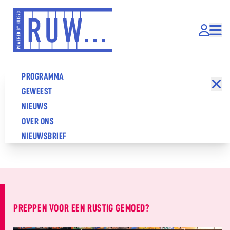
Overslaan
en
naar
de
inhoud
HOOFDNAVIGATIE
PROGRAMMA
gaan
(RUW)
GEWEEST
NIEUWS
OVER ONS
NIEUWSBRIEF
PREPPEN VOOR EEN RUSTIG GEMOED?