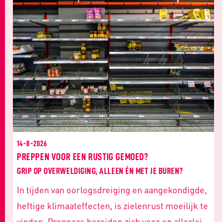
14-8-2026
PREPPEN VOOR EEN RUSTIG GEMOED?
GRIP OP OVERWELDIGING, ALLEEN ÉN MET JE BUREN?
In tijden van oorlogsdreiging en aangekondigde,
heftige klimaateffecten, is zielenrust moeilijk te
vinden. Preppers bereiden zich voor op allerlei