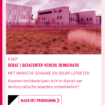
8 SEP
DEBAT | DATACENTER VERSUS DEMOCRATIE
MET MARIETJE SCHAAKE EN OSCAR LEPOETER
Kunnen techbedrijven zich in dienst van
democratische waarden ontwikkelen?
NAAR HET PROGRAMMA