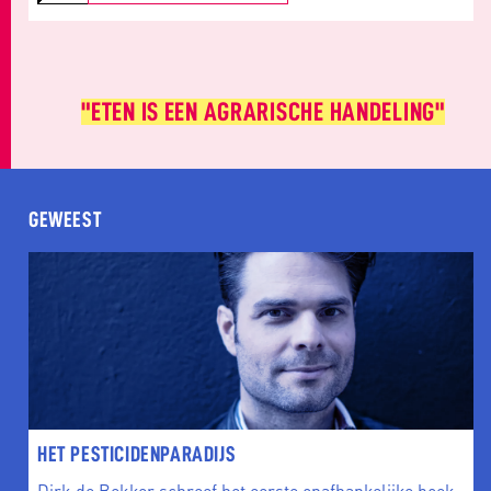
"ETEN IS EEN AGRARISCHE HANDELING"
GEWEEST
HET PESTICIDENPARADIJS
Dirk de Bekker schreef het eerste onafhankelijke boek