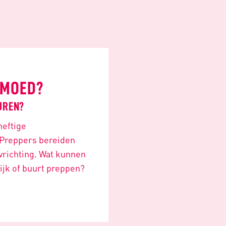
EMOED?
BUREN?
heftige
. Preppers bereiden
twrichting. Wat kunnen
ijk of buurt preppen?