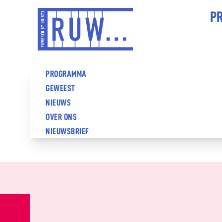
Overslaan
HO
P
en
naar
(
de
inhoud
HOOFDNAVIGATIE
PROGRAMMA
gaan
GEWEEST
(RUW)
NIEUWS
OVER ONS
NIEUWSBRIEF