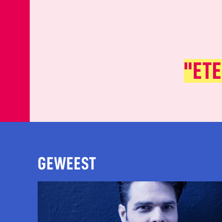
"ET
GEWEEST