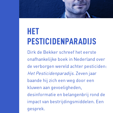
HET
PESTICIDENPARADIJS
Dirk de Bekker schreef het eerste
onafhankelijke boek in Nederland over
de verborgen wereld achter pesticiden:
Het Pesticidenparadijs
. Zeven jaar
baande hij zich een weg door een
kluwen aan gevoeligheden,
desinformatie en belangenbrij rond de
impact van bestrijdingsmiddelen. Een
gesprek.